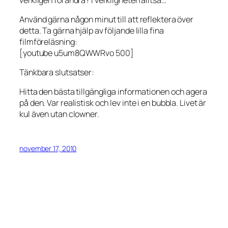
Använd gärna någon minut till att reflektera över
detta. Ta gärna hjälp av följande lilla fina
filmföreläsning:
[youtube u5um8QWWRvo 500]
Tänkbara slutsatser:
Hitta den bästa tillgängliga informationen och agera
på den. Var realistisk och lev inte i en bubbla. Livet är
kul även utan clowner.
november 17, 2010