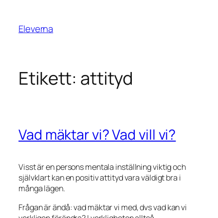
Eleverna
Etikett:
attityd
Vad mäktar vi? Vad vill vi?
Visst är en persons mentala inställning viktig och
självklart kan en positiv attityd vara väldigt bra i
många lägen.
Frågan är ändå: vad mäktar vi med, dvs vad kan vi
verkligen förändra? I verkligheten alltså…